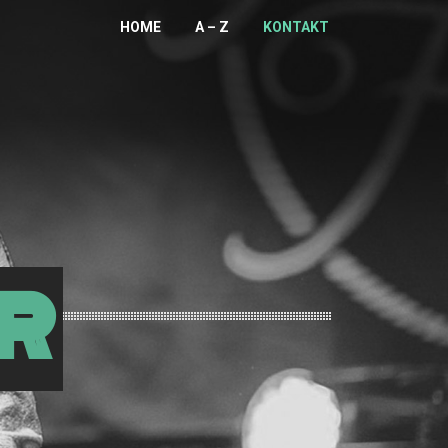
HOME
A – Z
KONTAKT
R